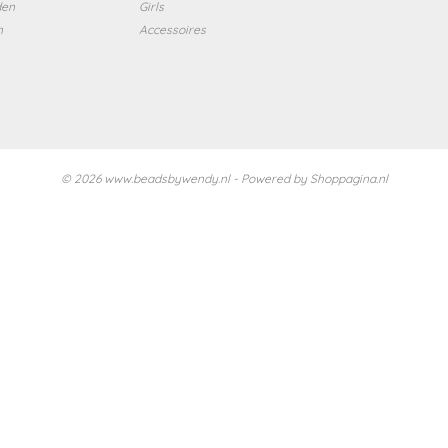
den
Girls
n
Accessoires
© 2026 www.beadsbywendy.nl - Powered by Shoppagina.nl