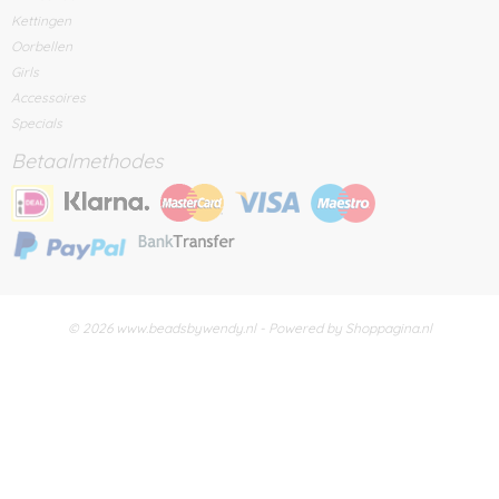
Kettingen
Oorbellen
Girls
Accessoires
Specials
Betaalmethodes
© 2026 www.beadsbywendy.nl - Powered by Shoppagina.nl