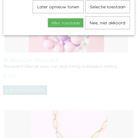
Later opnieuw tonen
Selectie toestaan
Alles toestaan
Nee, niet akkoord
BUBBLEGUM NECKLACE
Trendalert! Steel de show met deze trendy bubblegum ketting…
€ 17,95
IN WINKELWAGEN