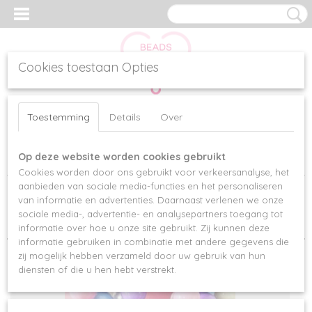
Cookies toestaan Opties
Inloggen
Registreren
UW WINKELWAGEN
Toestemming
Details
Over
Geen producten
(0)
Op deze website worden cookies gebruikt
Home
>
Kettingen
Cookies worden door ons gebruikt voor verkeersanalyse, het
aanbieden van sociale media-functies en het personaliseren
van informatie en advertenties. Daarnaast verlenen we onze
Sorteer op:
sociale media-, advertentie- en analysepartners toegang tot
informatie over hoe u onze site gebruikt. Zij kunnen deze
informatie gebruiken in combinatie met andere gegevens die
zij mogelijk hebben verzameld door uw gebruik van hun
diensten of die u hen hebt verstrekt.