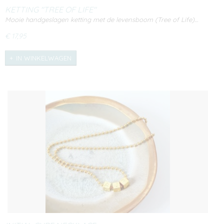
KETTING "TREE OF LIFE"
Mooie handgeslagen ketting met de levensboom (Tree of Life)…
€ 17,95
IN WINKELWAGEN