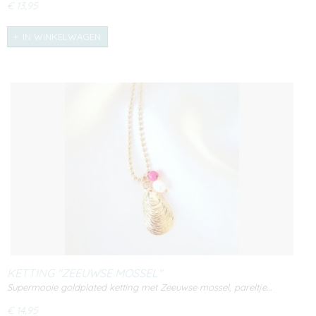
€ 13,95
IN WINKELWAGEN
KETTING "ZEEUWSE MOSSEL"
Supermooie goldplated ketting met Zeeuwse mossel, pareltje…
€ 14,95