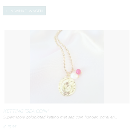
IN WINKELWAGEN
KETTING "SEA COIN"
Supermooie goldplated ketting met sea coin hanger., parel en…
€ 13,95