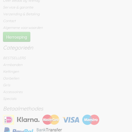
Over Beads by Wendy
Service & garantie
Verzending & Betaling
Contact
Algemene voorwaarden
Herroeping
Categorieën
BESTSELLERS
Armbanden
Kettingen
Oorbellen
Girls
Accessoires
Specials
Betaalmethodes