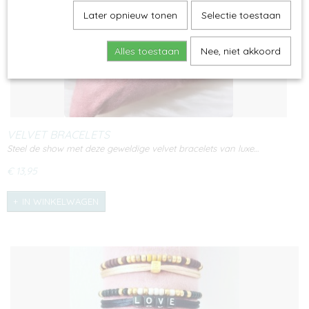
Later opnieuw tonen
Selectie toestaan
Alles toestaan
Nee, niet akkoord
VELVET BRACELETS
Steel de show met deze geweldige velvet bracelets van luxe…
€ 13,95
IN WINKELWAGEN