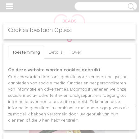
Cookies toestaan Opties
Inloggen
Registreren
UW WINKELWAGEN
Toestemming
Details
Over
Geen producten
(0)
Op deze website worden cookies gebruikt
Home
>
Specials
>
Initial cubes
Cookies worden door ons gebruikt voor verkeersanalyse, het
aanbieden van sociale media-functies en het personaliseren
van informatie en advertenties. Daarnaast verlenen we onze
Sorteer op:
sociale media-, advertentie- en analysepartners toegang tot
informatie over hoe u onze site gebruikt. Zij kunnen deze
informatie gebruiken in combinatie met andere gegevens die
zij mogelijk hebben verzameld door uw gebruik van hun
diensten of die u hen hebt verstrekt.