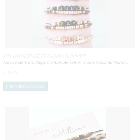
ARMBANDENSETS INDIAN SUMMER
Nieuwe serie prachtige armbandensets in mooie nazomer/herfst…
€ 14,95
IN WINKELWAGEN