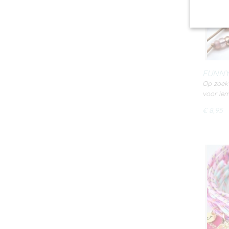
FUNNY
Op zoek 
voor ie
€ 8,95