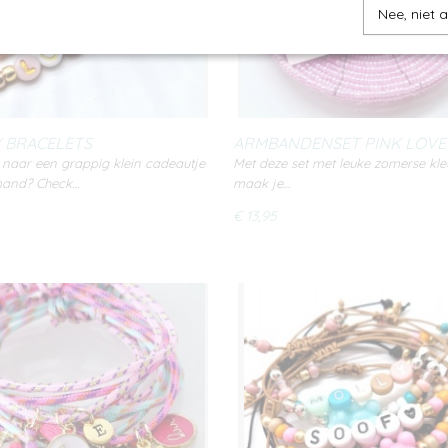
Nee, niet 
 BRACELETS
ARMBANDENSET PINK LOVE
naar een grappig klein cadeautje
Met deze set met leuke zomerse kle
mand? Check…
maak je…
€ 13,95