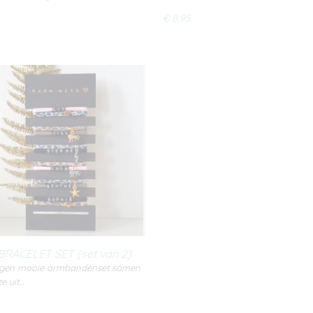
€ 8,95
RACELET SET (set van 2)
 eigen mooie armbandenset samen
e uit…