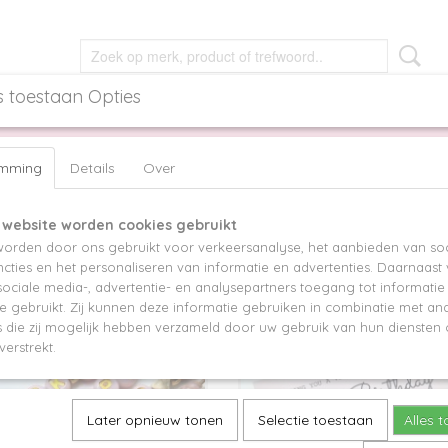
s toestaan Opties
NGEN
OORBELLEN
GIRLS
ACCESSOIRES
emming
Details
Over
 website worden cookies gebruikt
op:
orden door ons gebruikt voor verkeersanalyse, het aanbieden van soc
cties en het personaliseren van informatie en advertenties. Daarnaast
ociale media-, advertentie- en analysepartners toegang tot informati
te gebruikt. Zij kunnen deze informatie gebruiken in combinatie met an
die zij mogelijk hebben verzameld door uw gebruik van hun diensten o
verstrekt.
Later opnieuw tonen
Selectie toestaan
Alles 