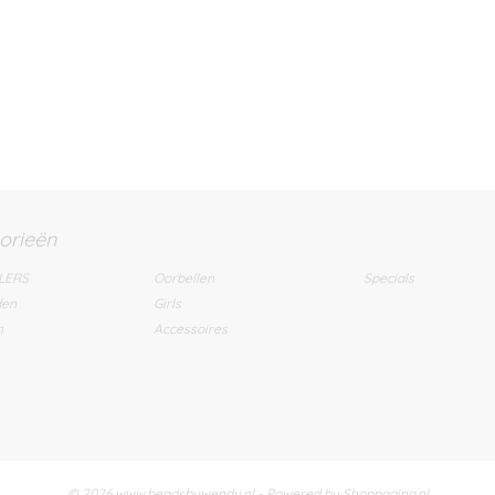
orieën
LERS
Oorbellen
Specials
den
Girls
n
Accessoires
© 2026 www.beadsbywendy.nl - Powered by Shoppagina.nl