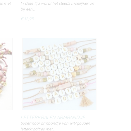
(WHITE/BLACK)
es met
In deze tijd wordt het steeds moeilijker om
bij een…
€ 12,95
LETTERKRALEN ARMBANDJE
WHITE/GOLD
Supermooi armbandje van wit/gouden
letterkraaltjes met…