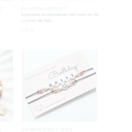
E
06-ARMBANDENSET
Superleuke armbandenset met naam en 06
nummer die heel…
€ 12,95
E
ARMBANDENSET SMILE