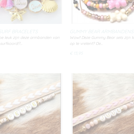
SURF BRACELETS
GUMMY BEAR ARMBANDENS
oe leuk zijn deze armbanden van
Wow!! Deze Gummy Bear sets zijn 
 surfkoord!?…
op te vreten!!? De…
€ 13,95