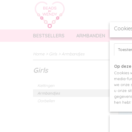
Cookie
BESTSELLERS
ARMBANDEN
KETTI
Toest
Home
>
Girls
>
Armbandjes
Op deze
Girls
Sorteer 
Cookies w
media-fun
we onze s
Kettingen
u onze si
Armbandjes
gegevens 
Oorbellen
hen hebt 