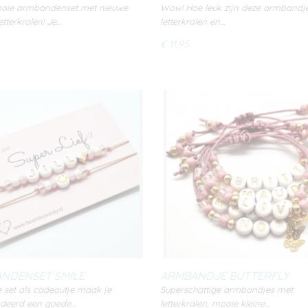
SPARKLE
oie armbandenset met nieuwe
Wow! Hoe leuk zijn deze armbandj
etterkralen! Je…
letterkralen en…
€ 11,95
NDENSET SMILE
ARMBANDJE BUTTERFLY
E/GOLD)
 set als cadeautje maak je
Superschattige armbandjes met
deerd een goede…
letterkralen, mooie kleine…