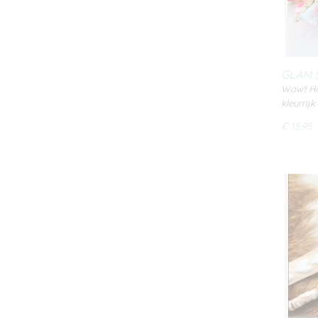
GLAM 
Wow!! H
kleurrijk
€ 13,95