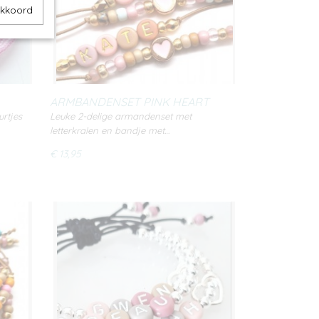
akkoord
ARMBANDENSET PINK HEART
urtjes
Leuke 2-delige armandenset met
letterkralen en bandje met…
€ 13,95