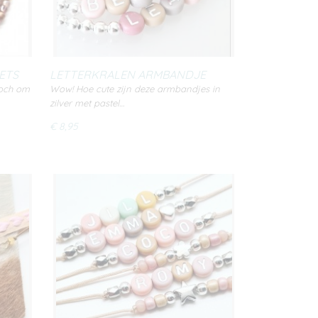
ETS
LETTERKRALEN ARMBANDJE
SILVER PASTEL
toch om
Wow! Hoe cute zijn deze armbandjes in
zilver met pastel…
€ 8,95