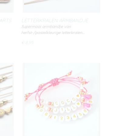
ARTS
LETTERKRALEN ARMBANDJE
PASTEL SILVER
Supermooi armbandje van
herfst-/pastelkleurige letterkralen…
€ 8,95