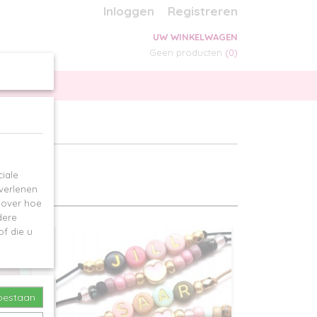
Inloggen
Registreren
UW WINKELWAGEN
Geen producten
(0)
SPECIALS
iale
 verlenen
e over hoe
dere
f die u
toestaan