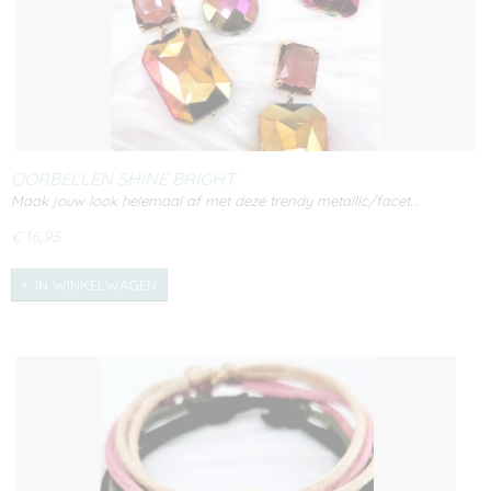
OORBELLEN SHINE BRIGHT
Maak jouw look helemaal af met deze trendy metallic/facet…
€ 16,95
IN WINKELWAGEN