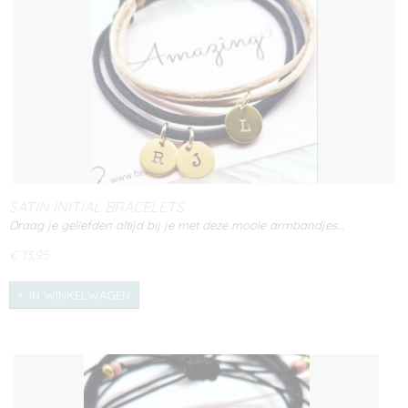
SATIN INITIAL BRACELETS
Draag je geliefden altijd bij je met deze mooie armbandjes…
€ 13,95
IN WINKELWAGEN