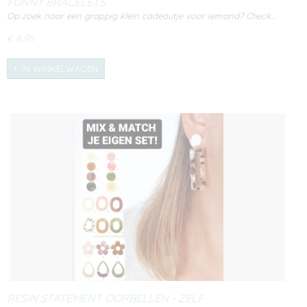
FUNNY BRACELETS
Op zoek naar een grappig klein cadeautje voor iemand? Check…
€ 8,95
IN WINKELWAGEN
RESIN STATEMENT OORBELLEN - ZELF