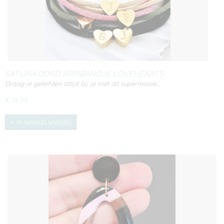
SATIJNKOORD ARMBANDJE LOVEHEARTS
Draag je geliefden altijd bij je met dit supermooie…
€ 15,95
IN WINKELWAGEN