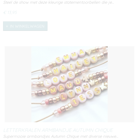
SAMENSTELLEN!
Steel de show met deze kleurige statementoorbellen die je…
€ 13,95
IN WINKELWAGEN
LETTERKRALEN ARMBANDJE AUTUMN CHIQUE
Supermooie armbandjes Autumn Chique met diverse nieuwe…