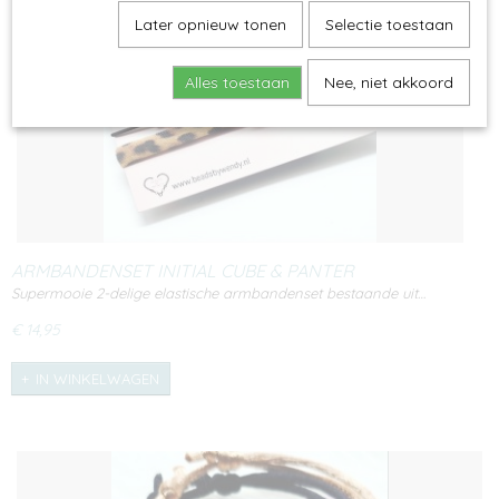
Later opnieuw tonen
Selectie toestaan
Alles toestaan
Nee, niet akkoord
ARMBANDENSET INITIAL CUBE & PANTER
Supermooie 2-delige elastische armbandenset bestaande uit…
€ 14,95
IN WINKELWAGEN