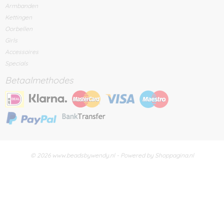
Armbanden
Kettingen
Oorbellen
Girls
Accessoires
Specials
Betaalmethodes
© 2026 www.beadsbywendy.nl - Powered by Shoppagina.nl