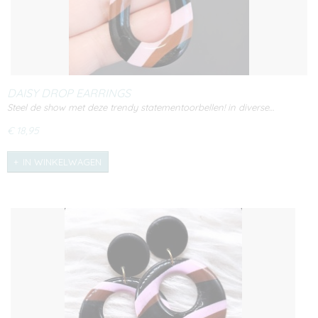
DAISY DROP EARRINGS
Steel de show met deze trendy statementoorbellen! in diverse…
€ 18,95
IN WINKELWAGEN