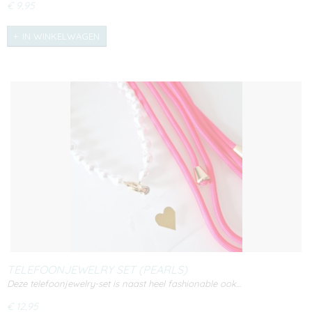
€ 9,95
IN WINKELWAGEN
TELEFOONJEWELRY SET (PEARLS)
Deze telefoonjewelry-set is naast heel fashionable ook…
€ 12,95