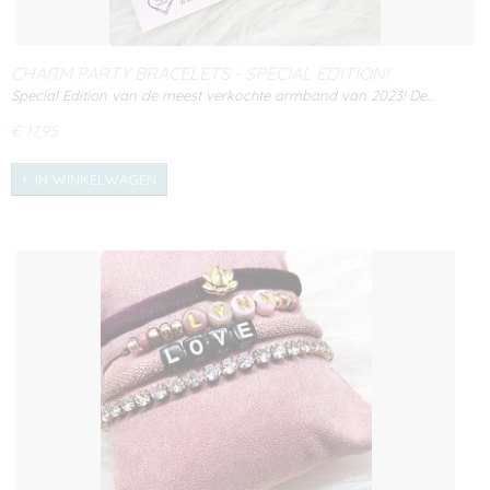
CHARM PARTY BRACELETS - SPECIAL EDITION!
Special Edition van de meest verkochte armband van 2023! De…
€ 17,95
IN WINKELWAGEN