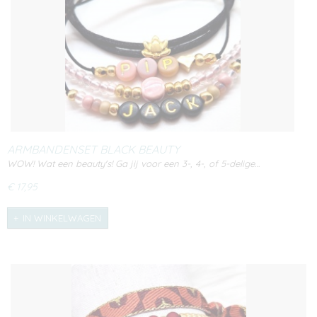
ARMBANDENSET BLACK BEAUTY
WOW! Wat een beauty's! Ga jij voor een 3-, 4-, of 5-delige…
€ 17,95
IN WINKELWAGEN