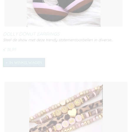
DOLLY DONUT EARRINGS
Steel de show met deze trendy statementoorbellen in diverse…
€ 18,95
IN WINKELWAGEN