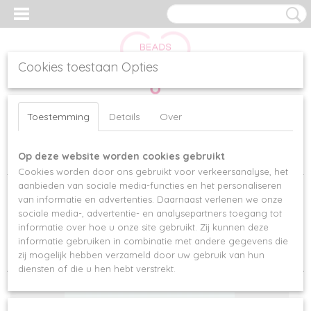
Cookies toestaan Opties
Inloggen
Registreren
UW WINKELWAGEN
Toestemming
Details
Over
Geen producten
(0)
Op deze website worden cookies gebruikt
Home
>
BESTSELLERS
Cookies worden door ons gebruikt voor verkeersanalyse, het
aanbieden van sociale media-functies en het personaliseren
van informatie en advertenties. Daarnaast verlenen we onze
Sorteer op:
sociale media-, advertentie- en analysepartners toegang tot
informatie over hoe u onze site gebruikt. Zij kunnen deze
1
2
»
informatie gebruiken in combinatie met andere gegevens die
zij mogelijk hebben verzameld door uw gebruik van hun
diensten of die u hen hebt verstrekt.