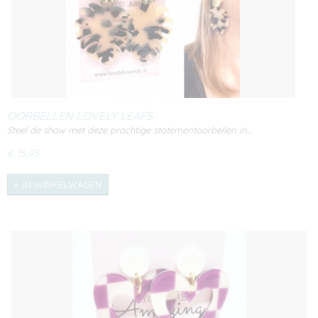
OORBELLEN LOVELY LEAFS
Steel de show met deze prachtige statementoorbellen in…
€ 15,95
IN WINKELWAGEN