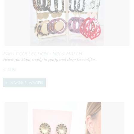
PARTY COLLECTION - MIX & MATCH
Helemaal klaar ready to party met deze feestelijke…
€ 13,95
IN WINKELWAGEN