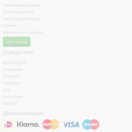
Over Beads by Wendy
Service & garantie
Verzending & Betaling
Contact
Algemene voorwaarden
Herroeping
Categorieën
BESTSELLERS
Armbanden
Kettingen
Oorbellen
Girls
Accessoires
Specials
Betaalmethodes