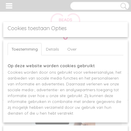
Cookies toestaan Opties
Inloggen
Registreren
UW WINKELWAGEN
Toestemming
Details
Over
Geen producten
(0)
Op deze website worden cookies gebruikt
Home
>
Oorbellen
>
Resin (kunsthars) oorbellen
Cookies worden door ons gebruikt voor verkeersanalyse, het
aanbieden van sociale media-functies en het personaliseren
van informatie en advertenties. Daarnaast verlenen we onze
Sorteer op:
sociale media-, advertentie- en analysepartners toegang tot
informatie over hoe u onze site gebruikt. Zij kunnen deze
informatie gebruiken in combinatie met andere gegevens die
zij mogelijk hebben verzameld door uw gebruik van hun
diensten of die u hen hebt verstrekt.