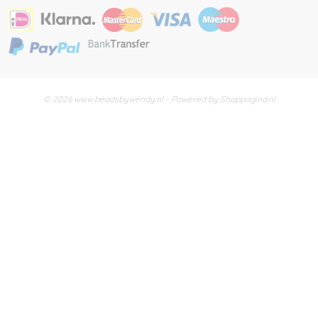
© 2026 www.beadsbywendy.nl - Powered by Shoppagina.nl