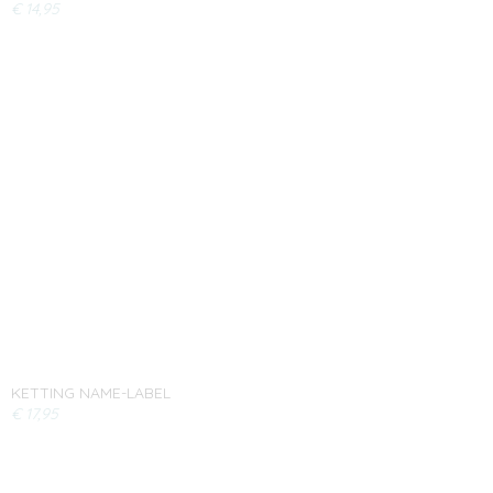
€ 14,95
KETTING NAME-LABEL
€ 17,95