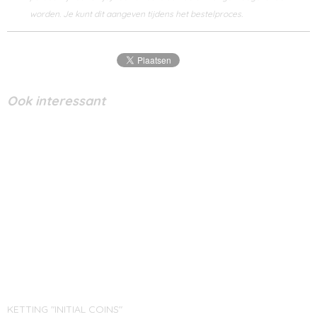
worden. Je kunt dit aangeven tijdens het bestelproces.
Ook interessant
KETTING "INITIAL COINS"