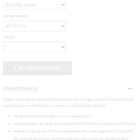
Lengte ketting
Aantal
IN WINKELWAGEN
Omschrijving
Supermooie goldplated ketting met sea coin hanger., parel en roze steentje.
Veekrijgbaar met ballchain of jasseron/schakeltjes ketting.
De gemiddelde levertijd is 2 tot 5 werkdagen.
Veilig betalen via Ideal, Klarna (Achteraf Betalen), Creditcard of PayPal.
Iedere aankoop wordt mooi verpakt en kan indien gewenst (incluisief
persoonlijk berichtje) rechtstreeks aan de ontvanger toegezonden