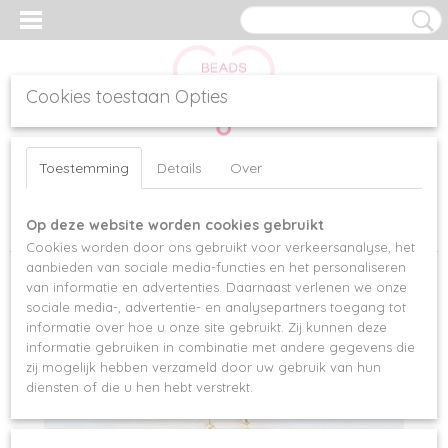
Cookies toestaan Opties
Inloggen
Registreren
UW WINKELWAGEN
Toestemming
Details
Over
Geen producten
(0)
Op deze website worden cookies gebruikt
Home
>
Kettingen
>
KETTING "SEA COIN"
Cookies worden door ons gebruikt voor verkeersanalyse, het
aanbieden van sociale media-functies en het personaliseren
van informatie en advertenties. Daarnaast verlenen we onze
sociale media-, advertentie- en analysepartners toegang tot
informatie over hoe u onze site gebruikt. Zij kunnen deze
informatie gebruiken in combinatie met andere gegevens die
zij mogelijk hebben verzameld door uw gebruik van hun
diensten of die u hen hebt verstrekt.