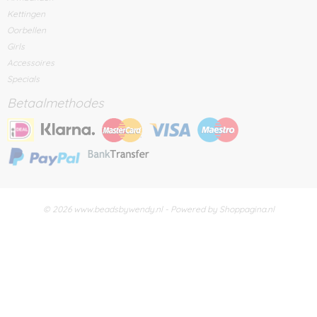
Kettingen
Oorbellen
Girls
Accessoires
Specials
Betaalmethodes
© 2026 www.beadsbywendy.nl - Powered by Shoppagina.nl