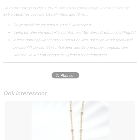
De rechthoekige bedel is 18 x 15 mm en de ronde bedel 20 mm. De kleine
extra bedeltjes voor pluisjes of initaal zijn 10mm..
De gemiddelde levertijd is 2 tot 5 werkdagen.
Veilig betalen via Ideal, Klarna (Achteraf Betalen), Creditcard of PayPal.
Iedere aankoop wordt mooi verpakt en kan indien gewenst (incluisief
persoonlijk berichtje) rechtstreeks aan de ontvanger toegezonden
worden. Je kunt dit aangeven tijdens het bestelproces.
Ook interessant