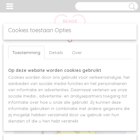
Cookies toestaan Opties
Inloggen
Registreren
UW WINKELWAGEN
Toestemming
Details
Over
Geen producten
(0)
Op deze website worden cookies gebruikt
Home
>
Kettingen
>
KETTING PAARDENBLOEM
Cookies worden door ons gebruikt voor verkeersanalyse, het
aanbieden van sociale media-functies en het personaliseren
van informatie en advertenties. Daarnaast verlenen we onze
sociale media-, advertentie- en analysepartners toegang tot
informatie over hoe u onze site gebruikt. Zij kunnen deze
informatie gebruiken in combinatie met andere gegevens die
zij mogelijk hebben verzameld door uw gebruik van hun
diensten of die u hen hebt verstrekt.