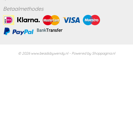
Betaalmethodes
© 2026 www.beadsbywendy.nl - Powered by Shoppagina.nl