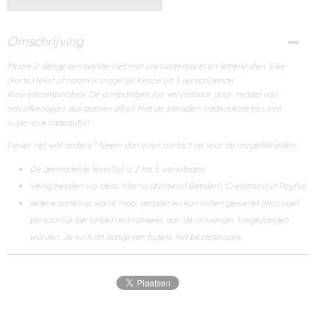
Omschrijving
Mooie 2-delige armbandenset met zoetwaterparel en letterkralen. Elke
(korte) tekst of naam is mogelijk! Keuze uit 3 verschillende
kleurencombinaties. De armbandjes zijn verstelbaar door middel van
schuifknoopjes dus passen altijd! Met de sieraden-cadeaukaartjes een
superleuk cadeautje!
Liever net wat anders? Neem dan even contact op voor de mogelijkheden.
De gemiddelde levertijd is 2 tot 5 werkdagen.
Veilig betalen via Ideal, Klarna (Achteraf Betalen), Creditcard of PayPal.
Iedere aankoop wordt mooi verpakt en kan indien gewenst (incluisief
persoonlijk berichtje) rechtstreeks aan de ontvanger toegezonden
worden. Je kunt dit aangeven tijdens het bestelproces.