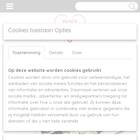
Cookies toestaan Opties
Inloggen
Registreren
UW WINKELWAGEN
Toestemming
Details
Over
Geen producten
(0)
Op deze website worden cookies gebruikt
Home
>
Armbanden
>
Armbandensets
>
ARMBANDENSET LOVELY
Cookies worden door ons gebruikt voor verkeersanalyse, het
PEARL
aanbieden van sociale media-functies en het personaliseren
van informatie en advertenties. Daarnaast verlenen we onze
sociale media-, advertentie- en analysepartners toegang tot
informatie over hoe u onze site gebruikt. Zij kunnen deze
informatie gebruiken in combinatie met andere gegevens die
zij mogelijk hebben verzameld door uw gebruik van hun
diensten of die u hen hebt verstrekt.