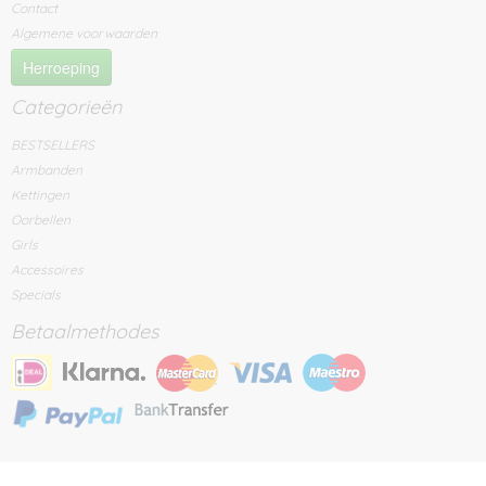
Contact
Algemene voorwaarden
Herroeping
Categorieën
BESTSELLERS
Armbanden
Kettingen
Oorbellen
Girls
Accessoires
Specials
Betaalmethodes