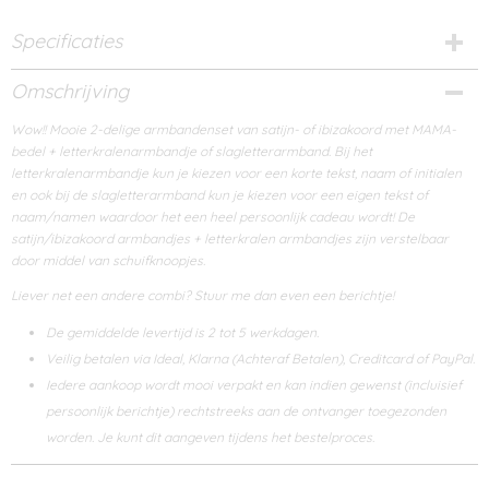
Specificaties
Bruto gewicht
Omschrijving
0,04 Kg
Wow!! Mooie 2-delige armbandenset van satijn- of ibizakoord met MAMA-
bedel + letterkralenarmbandje of slagletterarmband. Bij het
letterkralenarmbandje kun je kiezen voor een korte tekst, naam of initialen
en ook bij de slagletterarmband kun je kiezen voor een eigen tekst of
naam/namen waardoor het een heel persoonlijk cadeau wordt! De
satijn/ibizakoord armbandjes + letterkralen armbandjes zijn verstelbaar
door middel van schuifknoopjes.
Liever net een andere combi? Stuur me dan even een berichtje!
De gemiddelde levertijd is 2 tot 5 werkdagen.
Veilig betalen via Ideal, Klarna (Achteraf Betalen), Creditcard of PayPal.
Iedere aankoop wordt mooi verpakt en kan indien gewenst (incluisief
persoonlijk berichtje) rechtstreeks aan de ontvanger toegezonden
worden. Je kunt dit aangeven tijdens het bestelproces.