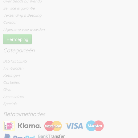
Over Beads by Wendy
Service & garantie
Verzending & Betaling
Contact
Algemene voorwaarden
Herroeping
Categorieën
BESTSELLERS
Armbanden
Kettingen
Oorbellen
Girls
Accessoires
Specials
Betaalmethodes