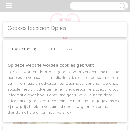
Cookies toestaan Opties
Inloggen
Registreren
UW WINKELWAGEN
Toestemming
Details
Over
Geen producten
(0)
Op deze website worden cookies gebruikt
Home
>
Armbanden
>
Armbandensets
>
MAMA BRACELET SET
Cookies worden door ons gebruikt voor verkeersanalyse, het
aanbieden van sociale media-functies en het personaliseren
van informatie en advertenties. Daarnaast verlenen we onze
sociale media-, advertentie- en analysepartners toegang tot
informatie over hoe u onze site gebruikt. Zij kunnen deze
informatie gebruiken in combinatie met andere gegevens die
zij mogelijk hebben verzameld door uw gebruik van hun
diensten of die u hen hebt verstrekt.