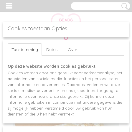
Cookies toestaan Opties
Inloggen
Registreren
UW WINKELWAGEN
Toestemming
Details
Over
Geen producten
(0)
Op deze website worden cookies gebruikt
Home
>
Armbanden
>
Elastisch / Ibiza
>
IBIZA ARMBANDENSET
Cookies worden door ons gebruikt voor verkeersanalyse, het
TANTE
aanbieden van sociale media-functies en het personaliseren
van informatie en advertenties. Daarnaast verlenen we onze
sociale media-, advertentie- en analysepartners toegang tot
informatie over hoe u onze site gebruikt. Zij kunnen deze
informatie gebruiken in combinatie met andere gegevens die
zij mogelijk hebben verzameld door uw gebruik van hun
diensten of die u hen hebt verstrekt.