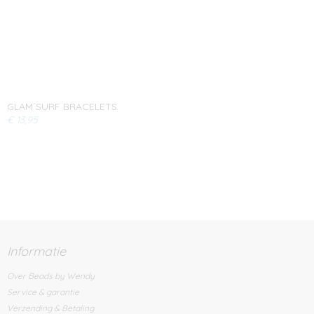
GLAM SURF BRACELETS
€ 13,95
Informatie
Over Beads by Wendy
Service & garantie
Verzending & Betaling