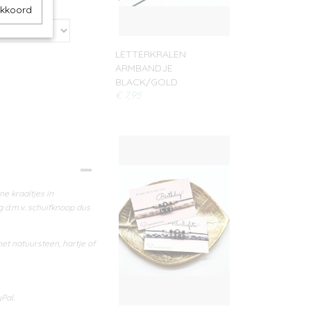
akkoord
LETTERKRALEN
ARMBANDJE
BLACK/GOLD
€ 7,95
e kraaltjes in
ng d.m.v. schuifknoop dus
et natuursteen, hartje of
Pal.