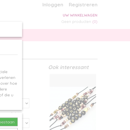
Inloggen
Registreren
UW WINKELWAGEN
Geen producten
(0)
SPECIALS
OLD
Ook interessant
iale
 verlenen
e over hoe
dere
f die u
r naam/tekst
toestaan