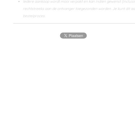
Iedere aankoop wordt mooi verpakt en kan indien gewenst (incluisie
rechtstreeks aan de ontvanger toegezonden worden. Je kunt dit aa
bestelproces.