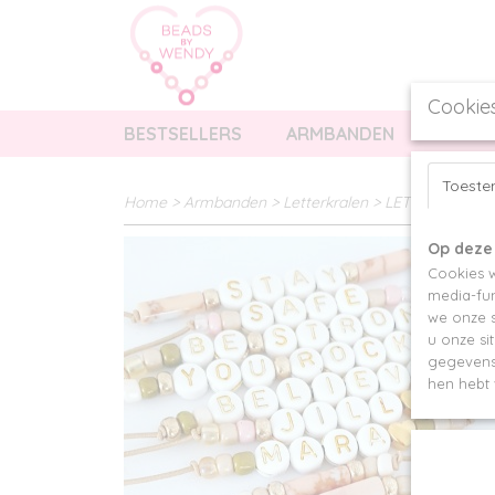
Cookie
BESTSELLERS
ARMBANDEN
KETTI
Toest
Home
>
Armbanden
>
Letterkralen
>
LETTERKRALE
Op deze
Cookies w
media-fun
we onze s
u onze si
gegevens 
hen hebt 