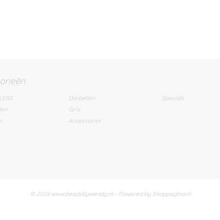
orieën
LERS
Oorbellen
Specials
den
Girls
n
Accessoires
© 2026 www.beadsbywendy.nl - Powered by Shoppagina.nl