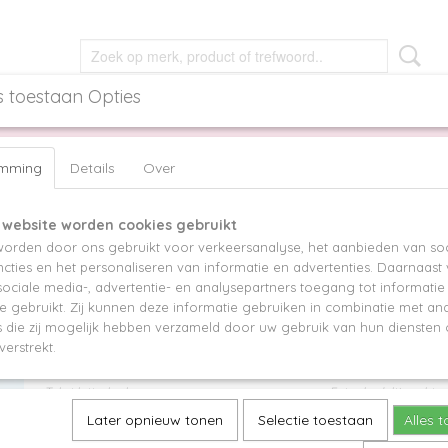
s toestaan Opties
NGEN
OORBELLEN
GIRLS
ACCESSOIRES
emming
Details
Over
N ARMBANDJE WHITE/GOLD
 website worden cookies gebruikt
LETTERKRALEN ARMBANDJE WHITE/G
orden door ons gebruikt voor verkeersanalyse, het aanbieden van soc
cties en het personaliseren van informatie en advertenties. Daarnaast
€ 7,95
ociale media-, advertentie- en analysepartners toegang tot informati
te gebruikt. Zij kunnen deze informatie gebruiken in combinatie met an
Kleur bandje
Kleur kraaltjes
die zij mogelijk hebben verzameld door uw gebruik van hun diensten o
verstrekt.
Tekst letterkralen
Extra bedeltje achte
Later opnieuw tonen
Selectie toestaan
Alles 