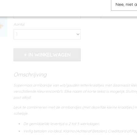
Bijpassend armbandje
Kaartje
Nee, niet 
Aantal
IN WINKELWAGEN
Omschrijving
Supermooi armbandje van wit/gouden letterkraaltjes met daarnaast klein
verschillende kleurencombi's. Elke naam of korte tekst is mogelijk. Sluiti
past altijd!
Leuk te combineren met de armbandjes (met dezelfde kleine kraaltjes) m
schelpje.
De gemiddelde levertijd is 2 tot 5 werkdagen.
Veilig betalen via Ideal, Klarna (Achteraf Betalen), Creditcard of Pay