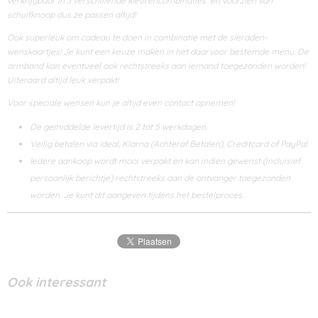
verkrijgbaar in 3 verschillende kleurencombinaties en voorzien van
schuifknoop dus ze passen altijd!
Ook superleuk om cadeau te doen in combinatie met de sieraden-
wenskaartjes! Je kunt een keuze maken in het daarvoor bestemde menu. De
armband kan eventueel ook rechtstreeks aan iemand toegezonden worden!
Uiteraard altijd leuk verpakt!
Voor speciale wensen kun je altijd even contact opnemen!
De gemiddelde levertijd is 2 tot 5 werkdagen.
Veilig betalen via Ideal, Klarna (Achteraf Betalen), Creditcard of PayPal.
Iedere aankoop wordt mooi verpakt en kan indien gewenst (incluisief
persoonlijk berichtje) rechtstreeks aan de ontvanger toegezonden
worden. Je kunt dit aangeven tijdens het bestelproces.
Ook interessant