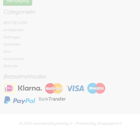
Herroeping
Categorieën
BESTSELLERS
Armbanden
Kettingen
Oorbellen
Girls
Accessoires
Specials
Betaalmethodes
© 2026 www.beadsbywendy.nl - Powered by Shoppagina.nl