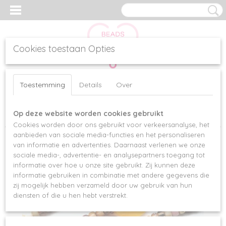
Cookies toestaan Opties
Inloggen
Registreren
UW WINKELWAGEN
Toestemming
Details
Over
Geen producten
(0)
Op deze website worden cookies gebruikt
Home
>
Armbanden
>
Overig
>
BARCELONA BRACELETS
Cookies worden door ons gebruikt voor verkeersanalyse, het
aanbieden van sociale media-functies en het personaliseren
van informatie en advertenties. Daarnaast verlenen we onze
sociale media-, advertentie- en analysepartners toegang tot
informatie over hoe u onze site gebruikt. Zij kunnen deze
informatie gebruiken in combinatie met andere gegevens die
zij mogelijk hebben verzameld door uw gebruik van hun
diensten of die u hen hebt verstrekt.