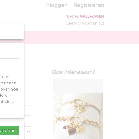
Inloggen
Registreren
UW WINKELWAGEN
Geen producten
(0)
SPECIALS
ON
Ook interessant
iale
 verlenen
e over hoe
dere
ialen
f die u
toestaan