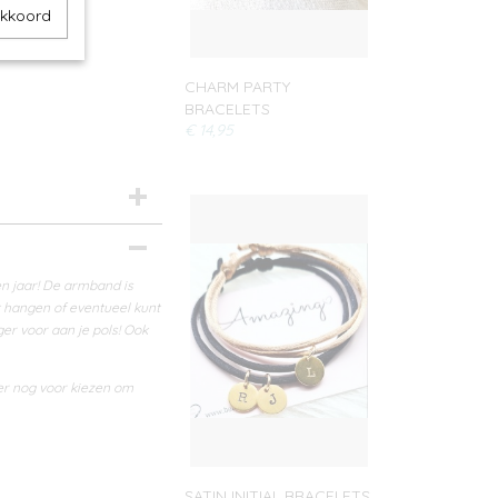
akkoord
CHARM PARTY
BRACELETS
€ 14,95
en jaar! De armband is
t hangen of eventueel kunt
ger voor aan je pols! Ook
 er nog voor kiezen om
SATIN INITIAL BRACELETS