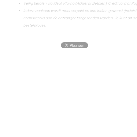
Veilig betalen via Ideal, Klarna (Achteraf Betalen), Creditcard of Pay
Iedere aankoop wordt mooi verpakt en kan indien gewenst (incluisie
rechtstreeks aan de ontvanger toegezonden worden. Je kunt dit aa
bestelproces.