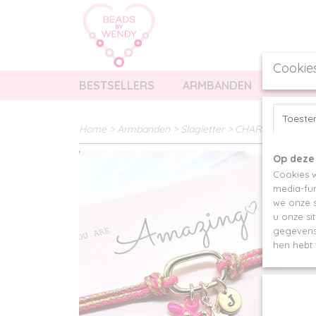
Cookie
BESTSELLERS
ARMBANDEN
KETTI
Toest
Home
>
Armbanden
>
Slagletter
>
CHARM PARTY BRA
Op deze
Cookies w
media-fun
we onze s
u onze si
gegevens 
hen hebt 