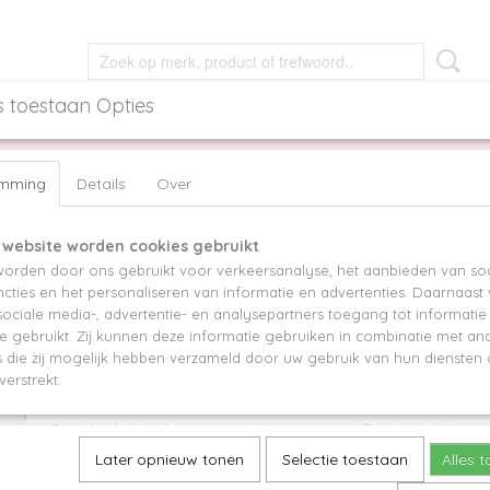
s toestaan Opties
NGEN
OORBELLEN
GIRLS
ACCESSOIRES
emming
Details
Over
CELET - PINK EDITION
 website worden cookies gebruikt
CHARM PARTY BRACELET - PINK EDITI
orden door ons gebruikt voor verkeersanalyse, het aanbieden van soc
cties en het personaliseren van informatie en advertenties. Daarnaast
€ 16,95
ociale media-, advertentie- en analysepartners toegang tot informati
te gebruikt. Zij kunnen deze informatie gebruiken in combinatie met an
Aantal initiaalbedels
Gewenste initiaal/init
die zij mogelijk hebben verzameld door uw gebruik van hun diensten o
verstrekt.
Omtrek pols (in cm)
Sieraden kaartje
Later opnieuw tonen
Selectie toestaan
Alles 