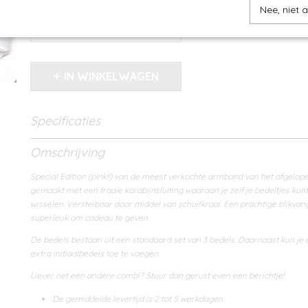
Aantal
Nee, niet 
IN WINKELWAGEN
Specificaties
Bruto gewicht
0,04 Kg
Omschrijving
Special Edition (pink!!) van de meest verkochte armband van het afgelop
gemaakt met een fraaie karabijnsluiting waaraan je zelf je bedeltjes kun
wisselen. Verstelbaar door middel van schuifkraal. Een prachtige blikvan
superleuk om cadeau te geven.
De bedels bestaan uit een standaard set van 3 bedels. Daarnaast kun je
extra initiaalbedels toe te voegen.
Liever net een andere combi? Stuur dan gerust even een berichtje!
De gemiddelde levertijd is 2 tot 5 werkdagen.