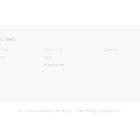
orieën
LERS
Oorbellen
Specials
den
Girls
n
Accessoires
© 2026 www.beadsbywendy.nl - Powered by Shoppagina.nl