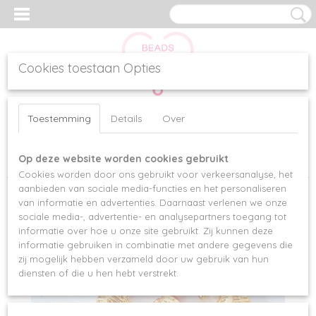
Cookies toestaan Opties
Inloggen
Registreren
UW WINKELWAGEN
Toestemming
Details
Over
Geen producten
(0)
Op deze website worden cookies gebruikt
Home
>
Oorbellen
>
OORRINGEN "GOLDEN SEAHORSE"
Cookies worden door ons gebruikt voor verkeersanalyse, het
aanbieden van sociale media-functies en het personaliseren
van informatie en advertenties. Daarnaast verlenen we onze
sociale media-, advertentie- en analysepartners toegang tot
informatie over hoe u onze site gebruikt. Zij kunnen deze
informatie gebruiken in combinatie met andere gegevens die
zij mogelijk hebben verzameld door uw gebruik van hun
diensten of die u hen hebt verstrekt.