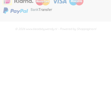
© 2026 www.beadsbywendy.nl - Powered by Shoppagina.nl