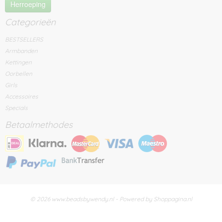
Herroeping
Categorieën
BESTSELLERS
Armbanden
Kettingen
Oorbellen
Girls
Accessoires
Specials
Betaalmethodes
© 2026 www.beadsbywendy.nl - Powered by Shoppagina.nl