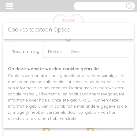
Cookies toestaan Opties
Inloggen
Registreren
UW WINKELWAGEN
Toestemming
Details
Over
Geen producten
(0)
Op deze website worden cookies gebruikt
Home
>
Oorbellen
>
OORRINGEN ORANGE STONES (Stainless
Cookies worden door ons gebruikt voor verkeersanalyse, het
Steel / RVS)
aanbieden van sociale media-functies en het personaliseren
van informatie en advertenties. Daarnaast verlenen we onze
sociale media-, advertentie- en analysepartners toegang tot
informatie over hoe u onze site gebruikt. Zij kunnen deze
informatie gebruiken in combinatie met andere gegevens die
zij mogelijk hebben verzameld door uw gebruik van hun
diensten of die u hen hebt verstrekt.