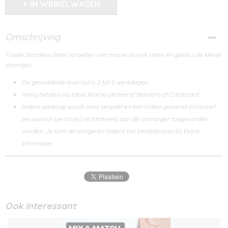
IN WINKELWAGEN
Omschrijving
Fraaie Stainless Steel oorbellen met mooie oranje steen en gekleurde kleine
steentjes.
De gemiddelde levertijd is 2 tot 5 werkdagen.
Veilig betalen via Ideal, Klarna (Achteraf Betalen) of Creditcard.
Iedere aankoop wordt mooi verpakt en kan indien gewenst (incluisief
persoonlijk berichtje) rechtstreeks aan de ontvanger toegezonden
worden. Je kunt dit aangeven tijdens het bestelproces bij Extra
Informatie.
Ook interessant