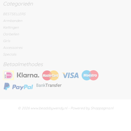
Categorieën
BESTSELLERS
Armbanden
Kettingen
Oorbellen
Girls
Accessoires
Specials
Betaalmethodes
© 2026 www.beadsbywendy.nl - Powered by Shoppagina.nl