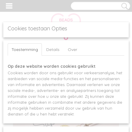
Cookies toestaan Opties
Inloggen
Registreren
UW WINKELWAGEN
Toestemming
Details
Over
Geen producten
(0)
Op deze website worden cookies gebruikt
Home
>
Armbanden
>
Letterkralen
>
2-DELIGE ARMBANDENSET
Cookies worden door ons gebruikt voor verkeersanalyse, het
LOVELY SEASHELL
aanbieden van sociale media-functies en het personaliseren
van informatie en advertenties. Daarnaast verlenen we onze
sociale media-, advertentie- en analysepartners toegang tot
informatie over hoe u onze site gebruikt. Zij kunnen deze
informatie gebruiken in combinatie met andere gegevens die
zij mogelijk hebben verzameld door uw gebruik van hun
diensten of die u hen hebt verstrekt.