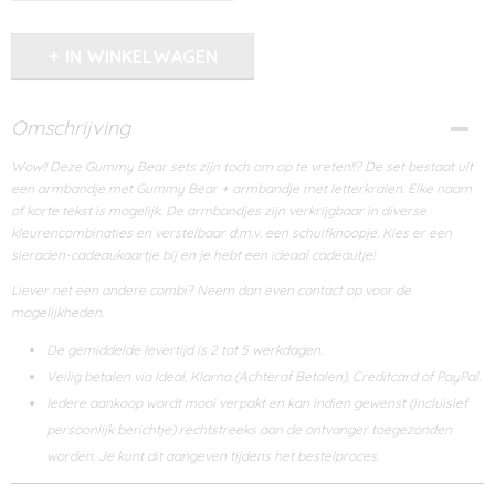
IN WINKELWAGEN
Omschrijving
Wow!! Deze Gummy Bear sets zijn toch om op te vreten!!? De set bestaat uit
een armbandje met Gummy Bear + armbandje met letterkralen. Elke naam
of korte tekst is mogelijk. De armbandjes zijn verkrijgbaar in diverse
kleurencombinaties en verstelbaar d.m.v. een schuifknoopje. Kies er een
sieraden-cadeaukaartje bij en je hebt een ideaal cadeautje!
Liever net een andere combi? Neem dan even contact op voor de
mogelijkheden.
De gemiddelde levertijd is 2 tot 5 werkdagen.
Veilig betalen via Ideal, Klarna (Achteraf Betalen), Creditcard of PayPal.
Iedere aankoop wordt mooi verpakt en kan indien gewenst (incluisief
persoonlijk berichtje) rechtstreeks aan de ontvanger toegezonden
worden. Je kunt dit aangeven tijdens het bestelproces.