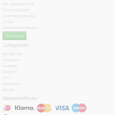
Over Beads by Wendy
Service & garantie
Verzending & Betaling
Contact
Algemene voorwaarden
Herroeping
Categorieën
BESTSELLERS
Armbanden
Kettingen
Oorbellen
Girls
Accessoires
Specials
Betaalmethodes