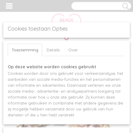
Cookies toestaan Opties
Inloggen
Registreren
UW WINKELWAGEN
Toestemming
Details
Over
Geen producten
(0)
Op deze website worden cookies gebruikt
Home
>
Armbanden
>
Letterkralen
>
GUMMY BEAR
Cookies worden door ons gebruikt voor verkeersanalyse, het
ARMBANDENSETS
aanbieden van sociale media-functies en het personaliseren
van informatie en advertenties. Daarnaast verlenen we onze
sociale media-, advertentie- en analysepartners toegang tot
informatie over hoe u onze site gebruikt. Zij kunnen deze
informatie gebruiken in combinatie met andere gegevens die
zij mogelijk hebben verzameld door uw gebruik van hun
diensten of die u hen hebt verstrekt.