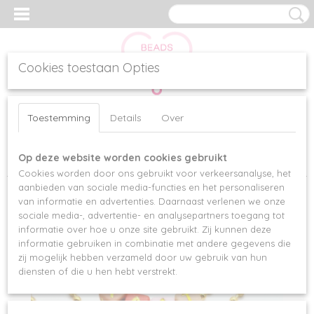
Cookies toestaan Opties
Inloggen
Registreren
UW WINKELWAGEN
Toestemming
Details
Over
Geen producten
(0)
Op deze website worden cookies gebruikt
Home
>
Girls
>
Kettingen
>
KETTING PASTEL BEADS
Cookies worden door ons gebruikt voor verkeersanalyse, het
aanbieden van sociale media-functies en het personaliseren
van informatie en advertenties. Daarnaast verlenen we onze
sociale media-, advertentie- en analysepartners toegang tot
informatie over hoe u onze site gebruikt. Zij kunnen deze
informatie gebruiken in combinatie met andere gegevens die
zij mogelijk hebben verzameld door uw gebruik van hun
diensten of die u hen hebt verstrekt.