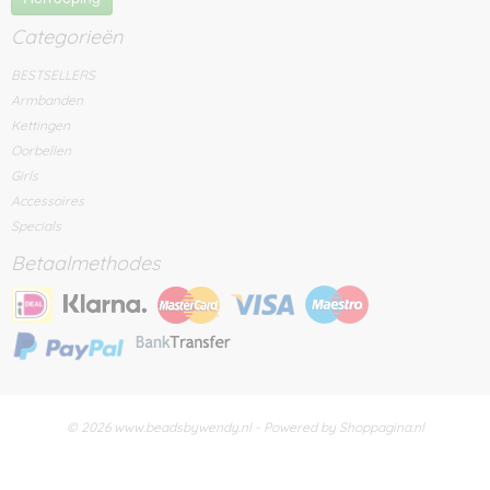
Categorieën
BESTSELLERS
Armbanden
Kettingen
Oorbellen
Girls
Accessoires
Specials
Betaalmethodes
© 2026 www.beadsbywendy.nl - Powered by Shoppagina.nl